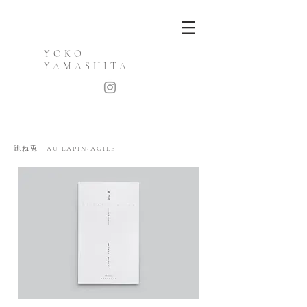
YOKO
YAMASHITA
跳ね兎
AU LAPIN-AGILE